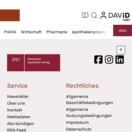
login
login
Aktuelle Ausgabe
Suche
Deutsche Apotheker Zeitung
Profil
Daz
Abo
Politik
Wirtschaft
Pharmazie
Apothekenpraxis
Recht
Sp
öffnen
Pur
Abo
öffnen
Nach
Deutscher Apotheker Verlag Logo
Facebook
Instagram
LinkedI
Service
Rechtliches
Newsletter
Allgemeine
Geschäftsbedingungen
Über uns
Allgemeine
Kontakt
Nutzungsbedingungen
Mediadaten
Impressum
Abo kündigen
Datenschutz
RSS-Feed