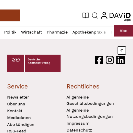
login
login
Aktuelle Ausgabe
Suche
Deutsche Apotheker Zeitung
Profil
Daz
Abo
Politik
Wirtschaft
Pharmazie
Apothekenpraxis
Recht
Sp
öffnen
Pur
Abo
öffnen
Nach
Deutscher Apotheker Verlag Logo
Facebook
Instagram
LinkedI
Service
Rechtliches
Newsletter
Allgemeine
Geschäftsbedingungen
Über uns
Allgemeine
Kontakt
Nutzungsbedingungen
Mediadaten
Impressum
Abo kündigen
Datenschutz
RSS-Feed