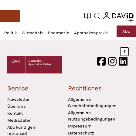
login
login
Aktuelle Ausgabe
Suche
Deutsche Apotheker Zeitung
Profil
Daz
Abo
Politik
Wirtschaft
Pharmazie
Apothekenpraxis
Recht
Sp
öffnen
Pur
Abo
öffnen
Nach
Deutscher Apotheker Verlag Logo
Facebook
Instagram
LinkedI
Service
Rechtliches
Newsletter
Allgemeine
Geschäftsbedingungen
Über uns
Allgemeine
Kontakt
Nutzungsbedingungen
Mediadaten
Impressum
Abo kündigen
Datenschutz
RSS-Feed