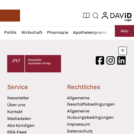
login
login
Aktuelle Ausgabe
Suche
Deutsche Apotheker Zeitung
Profil
Daz
Abo
Politik
Wirtschaft
Pharmazie
Apothekenpraxis
Recht
Sp
öffnen
Pur
Abo
öffnen
Nach
Deutscher Apotheker Verlag Logo
Facebook
Instagram
LinkedI
Service
Rechtliches
Newsletter
Allgemeine
Geschäftsbedingungen
Über uns
Allgemeine
Kontakt
Nutzungsbedingungen
Mediadaten
Impressum
Abo kündigen
Datenschutz
RSS-Feed