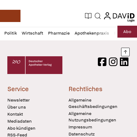
login
login
Aktuelle Ausgabe
Suche
Deutsche Apotheker Zeitung
Profil
Daz
Abo
Politik
Wirtschaft
Pharmazie
Apothekenpraxis
Recht
Sp
öffnen
Pur
Abo
öffnen
Nach
Deutscher Apotheker Verlag Logo
Facebook
Instagram
LinkedI
Service
Rechtliches
Newsletter
Allgemeine
Geschäftsbedingungen
Über uns
Allgemeine
Kontakt
Nutzungsbedingungen
Mediadaten
Impressum
Abo kündigen
Datenschutz
RSS-Feed