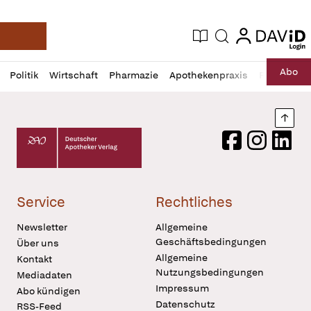
login
login
Aktuelle Ausgabe
Suche
Deutsche Apotheker Zeitung
Profil
Daz
Abo
Politik
Wirtschaft
Pharmazie
Apothekenpraxis
Recht
Sp
öffnen
Pur
Abo
öffnen
Nach
Deutscher Apotheker Verlag Logo
Facebook
Instagram
LinkedI
Service
Rechtliches
Newsletter
Allgemeine
Geschäftsbedingungen
Über uns
Allgemeine
Kontakt
Nutzungsbedingungen
Mediadaten
Impressum
Abo kündigen
Datenschutz
RSS-Feed