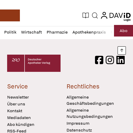
login
login
Aktuelle Ausgabe
Suche
Deutsche Apotheker Zeitung
Profil
Daz
Abo
Politik
Wirtschaft
Pharmazie
Apothekenpraxis
Recht
Sp
öffnen
Pur
Abo
öffnen
Nach
Deutscher Apotheker Verlag Logo
Facebook
Instagram
LinkedI
Service
Rechtliches
Newsletter
Allgemeine
Geschäftsbedingungen
Über uns
Allgemeine
Kontakt
Nutzungsbedingungen
Mediadaten
Impressum
Abo kündigen
Datenschutz
RSS-Feed