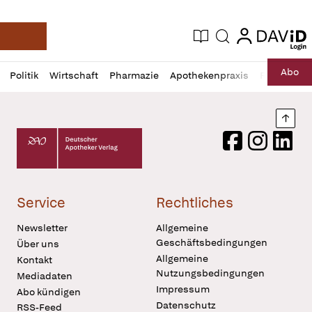
login
login
Aktuelle Ausgabe
Suche
Deutsche Apotheker Zeitung
Profil
Daz
Abo
Politik
Wirtschaft
Pharmazie
Apothekenpraxis
Recht
Sp
öffnen
Pur
Abo
öffnen
Nach
Deutscher Apotheker Verlag Logo
Facebook
Instagram
LinkedI
Service
Rechtliches
Newsletter
Allgemeine
Geschäftsbedingungen
Über uns
Allgemeine
Kontakt
Nutzungsbedingungen
Mediadaten
Impressum
Abo kündigen
Datenschutz
RSS-Feed