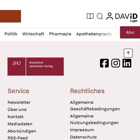
login
login
Aktuelle Ausgabe
Suche
Deutsche Apotheker Zeitung
Profil
Daz
Abo
Politik
Wirtschaft
Pharmazie
Apothekenpraxis
Recht
Sp
öffnen
Pur
Abo
öffnen
Nach
Deutscher Apotheker Verlag Logo
Facebook
Instagram
LinkedI
Service
Rechtliches
Newsletter
Allgemeine
Geschäftsbedingungen
Über uns
Allgemeine
Kontakt
Nutzungsbedingungen
Mediadaten
Impressum
Abo kündigen
Datenschutz
RSS-Feed