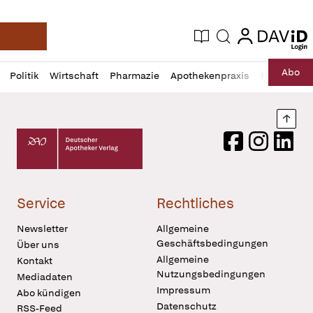
login
login
Aktuelle Ausgabe
Suche
Deutsche Apotheker Zeitung
Profil
Daz
Abo
Politik
Wirtschaft
Pharmazie
Apothekenpraxis
Recht
Sp
öffnen
Pur
Abo
öffnen
Nach
Deutscher Apotheker Verlag Logo
Facebook
Instagram
LinkedI
Service
Rechtliches
Newsletter
Allgemeine
Geschäftsbedingungen
Über uns
Allgemeine
Kontakt
Nutzungsbedingungen
Mediadaten
Impressum
Abo kündigen
Datenschutz
RSS-Feed