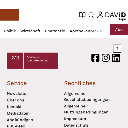
login
login
Aktuelle Ausgabe
Suche
Deutsche Apotheker Zeitung
Profil
Daz
Abo
Politik
Wirtschaft
Pharmazie
Apothekenpraxis
Recht
Sp
öffnen
Pur
Abo
öffnen
Nach
Deutscher Apotheker Verlag Logo
Facebook
Instagram
LinkedI
Service
Rechtliches
Newsletter
Allgemeine
Geschäftsbedingungen
Über uns
Allgemeine
Kontakt
Nutzungsbedingungen
Mediadaten
Impressum
Abo kündigen
Datenschutz
RSS-Feed