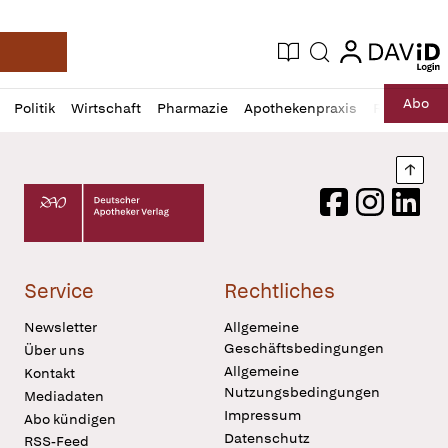
login
login
Aktuelle Ausgabe
Suche
Deutsche Apotheker Zeitung
Profil
Daz
Abo
Politik
Wirtschaft
Pharmazie
Apothekenpraxis
Recht
Sp
öffnen
Pur
Abo
öffnen
Nach
Deutscher Apotheker Verlag Logo
Facebook
Instagram
LinkedI
Service
Rechtliches
Newsletter
Allgemeine
Geschäftsbedingungen
Über uns
Allgemeine
Kontakt
Nutzungsbedingungen
Mediadaten
Impressum
Abo kündigen
Datenschutz
RSS-Feed