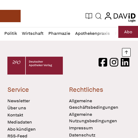
login
login
Aktuelle Ausgabe
Suche
Deutsche Apotheker Zeitung
Profil
Daz
Abo
Politik
Wirtschaft
Pharmazie
Apothekenpraxis
Recht
Sp
öffnen
Pur
Abo
öffnen
Nach
Deutscher Apotheker Verlag Logo
Facebook
Instagram
LinkedI
Service
Rechtliches
Newsletter
Allgemeine
Geschäftsbedingungen
Über uns
Allgemeine
Kontakt
Nutzungsbedingungen
Mediadaten
Impressum
Abo kündigen
Datenschutz
RSS-Feed