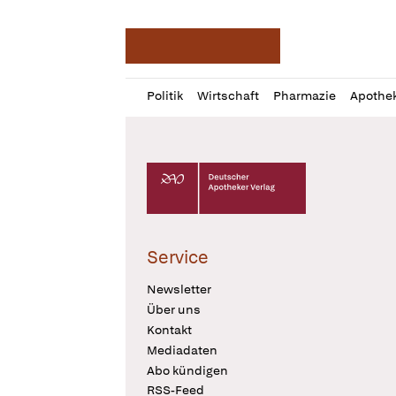
Deutsche Apotheker Ze
Profil
Daz
Politik
Wirtschaft
Pharmazie
Apothe
öffnen
Pur
Abo
öffnen
Deutscher Apotheker Verlag Logo
Service
Newsletter
Über uns
Kontakt
Mediadaten
Abo kündigen
RSS-Feed