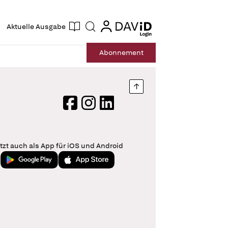
ogin
login
Aktuelle Ausgabe
Suche
Abo
nnement
Nach oben springen
Facebook
Instagram
LinkedIn
tzt auch als App für iOS und Android
Jetzt bei Google Play
Laden im App Store