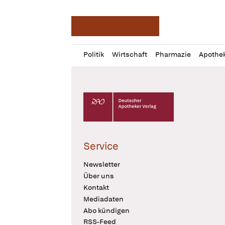
Deutsche Apotheker Ze
Profil
Daz
Politik
Wirtschaft
Pharmazie
Apothe
öffnen
Pur
Abo
öffnen
Deutscher Apotheker Verlag Logo
Service
Newsletter
Über uns
Kontakt
Mediadaten
Abo kündigen
RSS-Feed