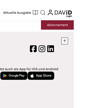
ogin
login
Aktuelle Ausgabe
Suche
Abo
nnement
Nach oben springen
Facebook
Instagram
LinkedIn
tzt auch als App für iOS und Android
Jetzt bei Google Play
Laden im App Store