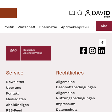
login
login
Aktuelle Ausgabe
Suche
Deutsche Apotheker Zeitung
Profil
Daz
Abo
Politik
Wirtschaft
Pharmazie
Apothekenpraxis
Recht
Sp
öffnen
Pur
Abo
öffnen
Nach
Deutscher Apotheker Verlag Logo
Facebook
Instagram
LinkedI
Service
Rechtliches
Newsletter
Allgemeine
Geschäftsbedingungen
Über uns
Allgemeine
Kontakt
Nutzungsbedingungen
Mediadaten
Impressum
Abo kündigen
Datenschutz
RSS-Feed