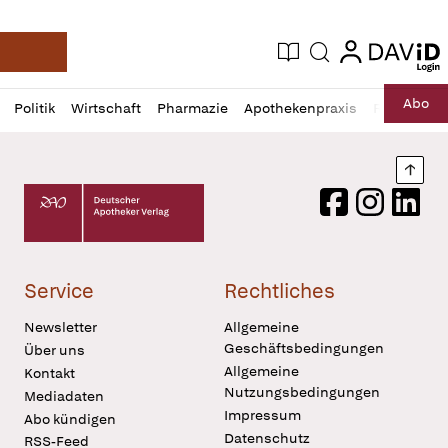
login
login
Aktuelle Ausgabe
Suche
Deutsche Apotheker Zeitung
Profil
Daz
Abo
Politik
Wirtschaft
Pharmazie
Apothekenpraxis
Recht
Sp
öffnen
Pur
Abo
öffnen
Nach
Deutscher Apotheker Verlag Logo
Facebook
Instagram
LinkedI
Service
Rechtliches
Newsletter
Allgemeine
Geschäftsbedingungen
Über uns
Allgemeine
Kontakt
Nutzungsbedingungen
Mediadaten
Impressum
Abo kündigen
Datenschutz
RSS-Feed