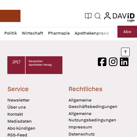
login
login
Aktuelle Ausgabe
Suche
Deutsche Apotheker Zeitung
Profil
Daz
Abo
Politik
Wirtschaft
Pharmazie
Apothekenpraxis
Recht
Sp
öffnen
Pur
Abo
öffnen
Nach
Deutscher Apotheker Verlag Logo
Facebook
Instagram
LinkedI
Service
Rechtliches
Newsletter
Allgemeine
Geschäftsbedingungen
Über uns
Allgemeine
Kontakt
Nutzungsbedingungen
Mediadaten
Impressum
Abo kündigen
Datenschutz
RSS-Feed