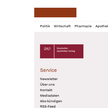
Deutsche Apotheker Ze
Profil
Daz
Politik
Wirtschaft
Pharmazie
Apothe
öffnen
Pur
Abo
öffnen
Deutscher Apotheker Verlag Logo
Service
Newsletter
Über uns
Kontakt
Mediadaten
Abo kündigen
RSS-Feed