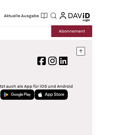
ogin
login
Aktuelle Ausgabe
Suche
Abo
nnement
Nach oben springen
Facebook
Instagram
LinkedIn
tzt auch als App für iOS und Android
Jetzt bei Google Play
Laden im App Store