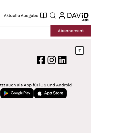
ogin
login
Aktuelle Ausgabe
Suche
Abo
nnement
Nach oben springen
Facebook
Instagram
LinkedIn
tzt auch als App für iOS und Android
Jetzt bei Google Play
Laden im App Store