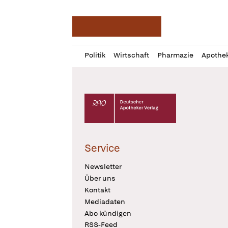
Deutsche Apotheker Ze
Profil
Daz
Politik
Wirtschaft
Pharmazie
Apothe
öffnen
Pur
Abo
öffnen
Deutscher Apotheker Verlag Logo
Service
Newsletter
Über uns
Kontakt
Mediadaten
Abo kündigen
RSS-Feed