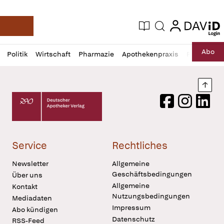
login
login
Aktuelle Ausgabe
Suche
Deutsche Apotheker Zeitung
Profil
Daz
Abo
Politik
Wirtschaft
Pharmazie
Apothekenpraxis
Recht
Sp
öffnen
Pur
Abo
öffnen
Nach
Deutscher Apotheker Verlag Logo
Facebook
Instagram
LinkedI
Service
Rechtliches
Newsletter
Allgemeine
Geschäftsbedingungen
Über uns
Allgemeine
Kontakt
Nutzungsbedingungen
Mediadaten
Impressum
Abo kündigen
Datenschutz
RSS-Feed