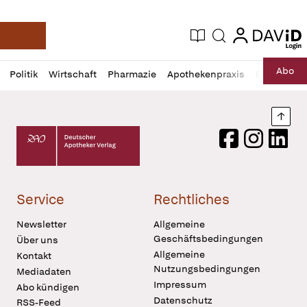
login
login
Aktuelle Ausgabe
Suche
Deutsche Apotheker Zeitung
Profil
Daz
Abo
Politik
Wirtschaft
Pharmazie
Apothekenpraxis
Recht
Sp
öffnen
Pur
Abo
öffnen
Nach
Deutscher Apotheker Verlag Logo
Facebook
Instagram
LinkedI
Service
Rechtliches
Newsletter
Allgemeine
Geschäftsbedingungen
Über uns
Allgemeine
Kontakt
Nutzungsbedingungen
Mediadaten
Impressum
Abo kündigen
Datenschutz
RSS-Feed