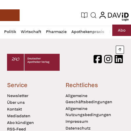
login
login
Aktuelle Ausgabe
Suche
Deutsche Apotheker Zeitung
Profil
Daz
Abo
Politik
Wirtschaft
Pharmazie
Apothekenpraxis
Recht
Sp
öffnen
Pur
Abo
öffnen
Nach
Deutscher Apotheker Verlag Logo
Facebook
Instagram
LinkedI
Service
Rechtliches
Newsletter
Allgemeine
Geschäftsbedingungen
Über uns
Allgemeine
Kontakt
Nutzungsbedingungen
Mediadaten
Impressum
Abo kündigen
Datenschutz
RSS-Feed