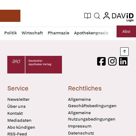
login
login
Aktuelle Ausgabe
Suche
Deutsche Apotheker Zeitung
Profil
Daz
Abo
Politik
Wirtschaft
Pharmazie
Apothekenpraxis
Recht
Sp
öffnen
Pur
Abo
öffnen
Nach
Deutscher Apotheker Verlag Logo
Facebook
Instagram
LinkedI
Service
Rechtliches
Newsletter
Allgemeine
Geschäftsbedingungen
Über uns
Allgemeine
Kontakt
Nutzungsbedingungen
Mediadaten
Impressum
Abo kündigen
Datenschutz
RSS-Feed