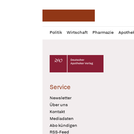
Deutsche Apotheker Ze
Profil
Daz
Politik
Wirtschaft
Pharmazie
Apothe
öffnen
Pur
Abo
öffnen
Deutscher Apotheker Verlag Logo
Service
Newsletter
Über uns
Kontakt
Mediadaten
Abo kündigen
RSS-Feed