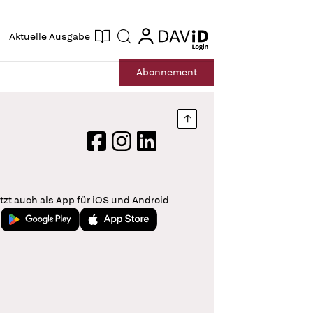
ogin
login
Aktuelle Ausgabe
Suche
Abo
nnement
Nach oben springen
Facebook
Instagram
LinkedIn
tzt auch als App für iOS und Android
Jetzt bei Google Play
Laden im App Store