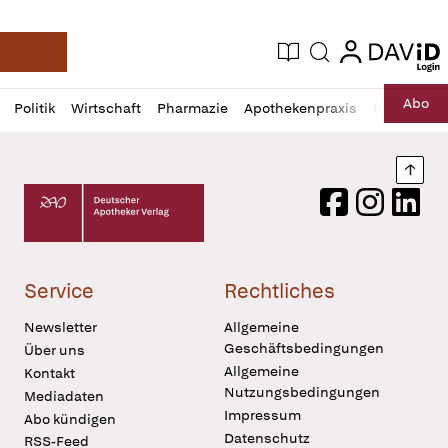
login
login
Aktuelle Ausgabe
Suche
Deutsche Apotheker Zeitung
Profil
Daz
Abo
Politik
Wirtschaft
Pharmazie
Apothekenpraxis
Recht
Sp
öffnen
Pur
Abo
öffnen
Nach
Deutscher Apotheker Verlag Logo
Facebook
Instagram
LinkedI
Service
Rechtliches
Newsletter
Allgemeine
Geschäftsbedingungen
Über uns
Allgemeine
Kontakt
Nutzungsbedingungen
Mediadaten
Impressum
Abo kündigen
Datenschutz
RSS-Feed