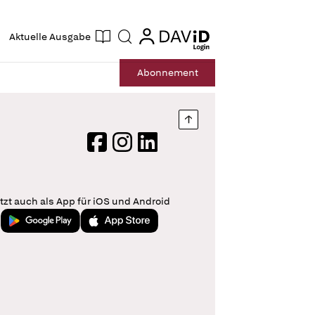
ogin
login
Aktuelle Ausgabe
Suche
Abo
nnement
Nach oben springen
Facebook
Instagram
LinkedIn
tzt auch als App für iOS und Android
Jetzt bei Google Play
Laden im App Store