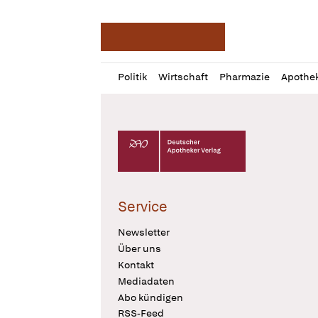
Deutsche Apotheker Ze
Profil
Daz
Politik
Wirtschaft
Pharmazie
Apothe
öffnen
Pur
Abo
öffnen
Deutscher Apotheker Verlag Logo
Service
Newsletter
Über uns
Kontakt
Mediadaten
Abo kündigen
RSS-Feed