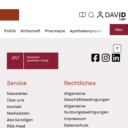
login
login
Aktuelle Ausgabe
Suche
Deutsche Apotheker Zeitung
Profil
Daz
Abo
Politik
Wirtschaft
Pharmazie
Apothekenpraxis
Recht
Sp
öffnen
Pur
Abo
öffnen
Nach
Deutscher Apotheker Verlag Logo
Facebook
Instagram
LinkedI
Service
Rechtliches
Newsletter
Allgemeine
Geschäftsbedingungen
Über uns
Allgemeine
Kontakt
Nutzungsbedingungen
Mediadaten
Impressum
Abo kündigen
Datenschutz
RSS-Feed