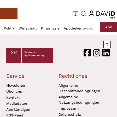
login
login
Aktuelle Ausgabe
Suche
Deutsche Apotheker Zeitung
Profil
Daz
Abo
Politik
Wirtschaft
Pharmazie
Apothekenpraxis
Recht
Sp
öffnen
Pur
Abo
öffnen
Nach
Deutscher Apotheker Verlag Logo
Facebook
Instagram
LinkedI
Service
Rechtliches
Newsletter
Allgemeine
Geschäftsbedingungen
Über uns
Allgemeine
Kontakt
Nutzungsbedingungen
Mediadaten
Impressum
Abo kündigen
Datenschutz
RSS-Feed