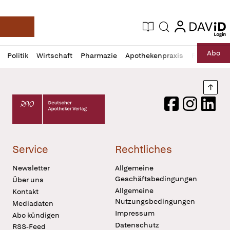
login
login
Aktuelle Ausgabe
Suche
Deutsche Apotheker Zeitung
Profil
Daz
Abo
Politik
Wirtschaft
Pharmazie
Apothekenpraxis
Recht
Sp
öffnen
Pur
Abo
öffnen
Nach
Deutscher Apotheker Verlag Logo
Facebook
Instagram
LinkedI
Service
Rechtliches
Newsletter
Allgemeine
Geschäftsbedingungen
Über uns
Allgemeine
Kontakt
Nutzungsbedingungen
Mediadaten
Impressum
Abo kündigen
Datenschutz
RSS-Feed