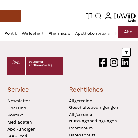
login
login
Aktuelle Ausgabe
Suche
Deutsche Apotheker Zeitung
Profil
Daz
Abo
Politik
Wirtschaft
Pharmazie
Apothekenpraxis
Recht
Sp
öffnen
Pur
Abo
öffnen
Nach
Deutscher Apotheker Verlag Logo
Facebook
Instagram
LinkedI
Service
Rechtliches
Newsletter
Allgemeine
Geschäftsbedingungen
Über uns
Allgemeine
Kontakt
Nutzungsbedingungen
Mediadaten
Impressum
Abo kündigen
Datenschutz
RSS-Feed