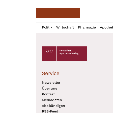
Deutsche Apotheker Ze
Profil
Daz
Politik
Wirtschaft
Pharmazie
Apothe
öffnen
Pur
Abo
öffnen
Deutscher Apotheker Verlag Logo
Service
Newsletter
Über uns
Kontakt
Mediadaten
Abo kündigen
RSS-Feed