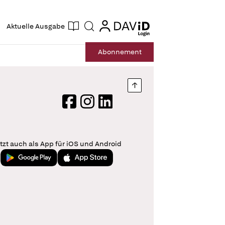
ogin
login
Aktuelle Ausgabe
Suche
Abo
nnement
Nach oben springen
Facebook
Instagram
LinkedIn
tzt auch als App für iOS und Android
Jetzt bei Google Play
Laden im App Store