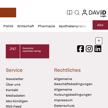
login
login
Aktuelle Ausgabe
Suche
Deutsche Apotheker Zeitung
Profil
Daz
Abo
Politik
Wirtschaft
Pharmazie
Apothekenpraxis
Recht
Sp
öffnen
Pur
Abo
öffnen
Nach
Deutscher Apotheker Verlag Logo
Facebook
Instagram
LinkedI
Service
Rechtliches
Newsletter
Allgemeine
Geschäftsbedingungen
Über uns
Allgemeine
Kontakt
Nutzungsbedingungen
Mediadaten
Impressum
Abo kündigen
Datenschutz
RSS-Feed