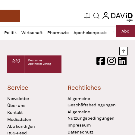
login
login
Aktuelle Ausgabe
Suche
Deutsche Apotheker Zeitung
Profil
Daz
Abo
Politik
Wirtschaft
Pharmazie
Apothekenpraxis
Recht
Sp
öffnen
Pur
Abo
öffnen
Nach
Deutscher Apotheker Verlag Logo
Facebook
Instagram
LinkedI
Service
Rechtliches
Newsletter
Allgemeine
Geschäftsbedingungen
Über uns
Allgemeine
Kontakt
Nutzungsbedingungen
Mediadaten
Impressum
Abo kündigen
Datenschutz
RSS-Feed