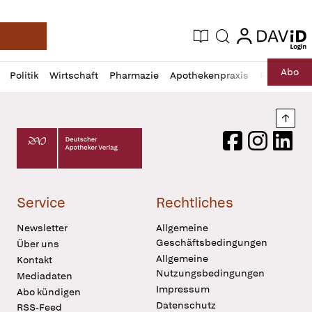
login
login
Aktuelle Ausgabe
Suche
Deutsche Apotheker Zeitung
Profil
Daz
Abo
Politik
Wirtschaft
Pharmazie
Apothekenpraxis
Recht
Sp
öffnen
Pur
Abo
öffnen
Nach
Deutscher Apotheker Verlag Logo
Facebook
Instagram
LinkedI
Service
Rechtliches
Newsletter
Allgemeine
Geschäftsbedingungen
Über uns
Allgemeine
Kontakt
Nutzungsbedingungen
Mediadaten
Impressum
Abo kündigen
Datenschutz
RSS-Feed