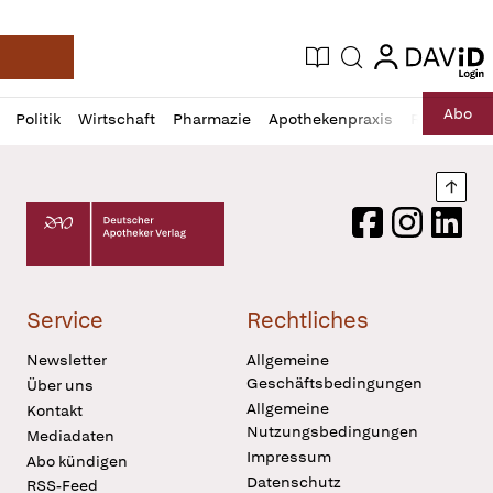
login
login
Aktuelle Ausgabe
Suche
Deutsche Apotheker Zeitung
Profil
Daz
Abo
Politik
Wirtschaft
Pharmazie
Apothekenpraxis
Recht
Sp
öffnen
Pur
Abo
öffnen
Nach
Deutscher Apotheker Verlag Logo
Facebook
Instagram
LinkedI
Service
Rechtliches
Newsletter
Allgemeine
Geschäftsbedingungen
Über uns
Allgemeine
Kontakt
Nutzungsbedingungen
Mediadaten
Impressum
Abo kündigen
Datenschutz
RSS-Feed