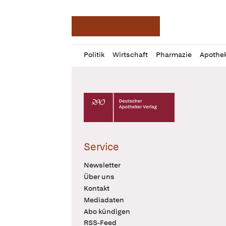
Deutsche Apotheker Ze
Profil
Daz
Politik
Wirtschaft
Pharmazie
Apothe
öffnen
Pur
Abo
öffnen
Deutscher Apotheker Verlag Logo
Service
Newsletter
Über uns
Kontakt
Mediadaten
Abo kündigen
RSS-Feed