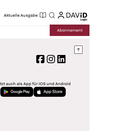
ogin
login
Aktuelle Ausgabe
Suche
Abo
nnement
Nach oben springen
Facebook
Instagram
LinkedIn
tzt auch als App für iOS und Android
Jetzt bei Google Play
Laden im App Store