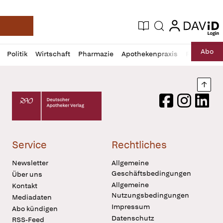
login
login
Aktuelle Ausgabe
Suche
Deutsche Apotheker Zeitung
Profil
Daz
Abo
Politik
Wirtschaft
Pharmazie
Apothekenpraxis
Recht
Sp
öffnen
Pur
Abo
öffnen
Nach
Deutscher Apotheker Verlag Logo
Facebook
Instagram
LinkedI
Service
Rechtliches
Newsletter
Allgemeine
Geschäftsbedingungen
Über uns
Allgemeine
Kontakt
Nutzungsbedingungen
Mediadaten
Impressum
Abo kündigen
Datenschutz
RSS-Feed