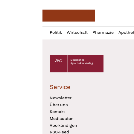
Deutsche Apotheker Ze
Profil
Daz
Politik
Wirtschaft
Pharmazie
Apothe
öffnen
Pur
Abo
öffnen
Deutscher Apotheker Verlag Logo
Service
Newsletter
Über uns
Kontakt
Mediadaten
Abo kündigen
RSS-Feed