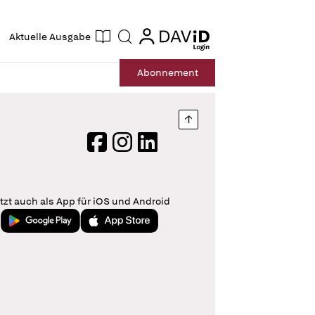
ogin
login
Aktuelle Ausgabe
Suche
Abo
nnement
Nach oben springen
Facebook
Instagram
LinkedIn
tzt auch als App für iOS und Android
Jetzt bei Google Play
Laden im App Store