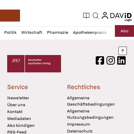
login
login
Aktuelle Ausgabe
Suche
Deutsche Apotheker Zeitung
Profil
Daz
Abo
Politik
Wirtschaft
Pharmazie
Apothekenpraxis
Recht
Sp
öffnen
Pur
Abo
öffnen
Nach
Deutscher Apotheker Verlag Logo
Facebook
Instagram
LinkedI
Service
Rechtliches
Newsletter
Allgemeine
Geschäftsbedingungen
Über uns
Allgemeine
Kontakt
Nutzungsbedingungen
Mediadaten
Impressum
Abo kündigen
Datenschutz
RSS-Feed