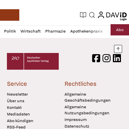
login
login
Aktuelle Ausgabe
Suche
Deutsche Apotheker Zeitung
Profil
Daz
Abo
Politik
Wirtschaft
Pharmazie
Apothekenpraxis
Recht
Sp
öffnen
Pur
Abo
öffnen
Nach
Deutscher Apotheker Verlag Logo
Facebook
Instagram
LinkedI
Service
Rechtliches
Newsletter
Allgemeine
Geschäftsbedingungen
Über uns
Allgemeine
Kontakt
Nutzungsbedingungen
Mediadaten
Impressum
Abo kündigen
Datenschutz
RSS-Feed