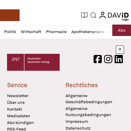
login
login
Aktuelle Ausgabe
Suche
Deutsche Apotheker Zeitung
Profil
Daz
Abo
Politik
Wirtschaft
Pharmazie
Apothekenpraxis
Recht
Sp
öffnen
Pur
Abo
öffnen
Nach
Deutscher Apotheker Verlag Logo
Facebook
Instagram
LinkedI
Service
Rechtliches
Newsletter
Allgemeine
Geschäftsbedingungen
Über uns
Allgemeine
Kontakt
Nutzungsbedingungen
Mediadaten
Impressum
Abo kündigen
Datenschutz
RSS-Feed