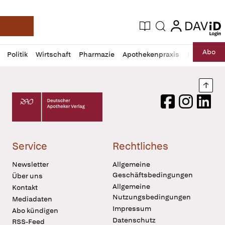
login
login
Aktuelle Ausgabe
Suche
Deutsche Apotheker Zeitung
Profil
Daz
Abo
Politik
Wirtschaft
Pharmazie
Apothekenpraxis
Recht
Sp
öffnen
Pur
Abo
öffnen
Nach
Deutscher Apotheker Verlag Logo
Facebook
Instagram
LinkedI
Service
Rechtliches
Newsletter
Allgemeine
Geschäftsbedingungen
Über uns
Allgemeine
Kontakt
Nutzungsbedingungen
Mediadaten
Impressum
Abo kündigen
Datenschutz
RSS-Feed