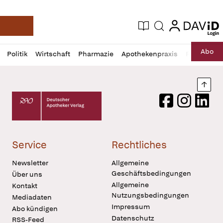
login
login
Aktuelle Ausgabe
Suche
Deutsche Apotheker Zeitung
Profil
Daz
Abo
Politik
Wirtschaft
Pharmazie
Apothekenpraxis
Recht
Sp
öffnen
Pur
Abo
öffnen
Nach
Deutscher Apotheker Verlag Logo
Facebook
Instagram
LinkedI
Service
Rechtliches
Newsletter
Allgemeine
Geschäftsbedingungen
Über uns
Allgemeine
Kontakt
Nutzungsbedingungen
Mediadaten
Impressum
Abo kündigen
Datenschutz
RSS-Feed