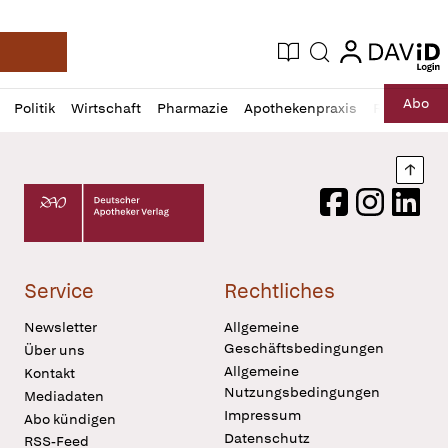
login
login
Aktuelle Ausgabe
Suche
Deutsche Apotheker Zeitung
Profil
Daz
Abo
Politik
Wirtschaft
Pharmazie
Apothekenpraxis
Recht
Sp
öffnen
Pur
Abo
öffnen
Nach
Deutscher Apotheker Verlag Logo
Facebook
Instagram
LinkedI
Service
Rechtliches
Newsletter
Allgemeine
Geschäftsbedingungen
Über uns
Allgemeine
Kontakt
Nutzungsbedingungen
Mediadaten
Impressum
Abo kündigen
Datenschutz
RSS-Feed