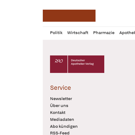
Deutsche Apotheker Ze
Profil
Daz
Politik
Wirtschaft
Pharmazie
Apothe
öffnen
Pur
Abo
öffnen
Deutscher Apotheker Verlag Logo
Service
Newsletter
Über uns
Kontakt
Mediadaten
Abo kündigen
RSS-Feed