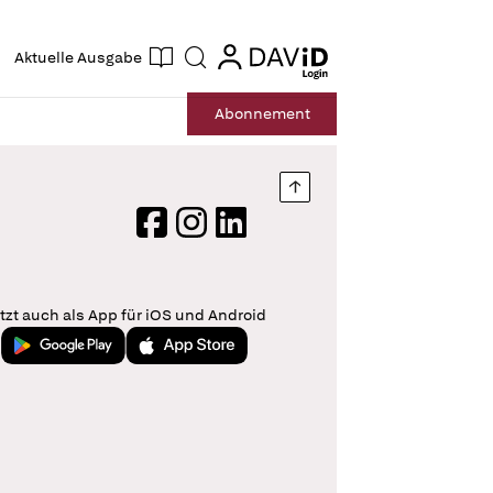
ogin
login
Aktuelle Ausgabe
Suche
Abo
nnement
Nach oben springen
Facebook
Instagram
LinkedIn
tzt auch als App für iOS und Android
Jetzt bei Google Play
Laden im App Store