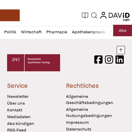
login
login
Aktuelle Ausgabe
Suche
Deutsche Apotheker Zeitung
Profil
Daz
Abo
Politik
Wirtschaft
Pharmazie
Apothekenpraxis
Recht
Sp
öffnen
Pur
Abo
öffnen
Nach
Deutscher Apotheker Verlag Logo
Facebook
Instagram
LinkedI
Service
Rechtliches
Newsletter
Allgemeine
Geschäftsbedingungen
Über uns
Allgemeine
Kontakt
Nutzungsbedingungen
Mediadaten
Impressum
Abo kündigen
Datenschutz
RSS-Feed