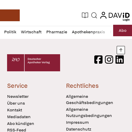
login
login
Aktuelle Ausgabe
Suche
Deutsche Apotheker Zeitung
Profil
Daz
Abo
Politik
Wirtschaft
Pharmazie
Apothekenpraxis
Recht
Sp
öffnen
Pur
Abo
öffnen
Nach
Deutscher Apotheker Verlag Logo
Facebook
Instagram
LinkedI
Service
Rechtliches
Newsletter
Allgemeine
Geschäftsbedingungen
Über uns
Allgemeine
Kontakt
Nutzungsbedingungen
Mediadaten
Impressum
Abo kündigen
Datenschutz
RSS-Feed