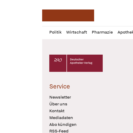
Deutsche Apotheker Ze
Profil
Daz
Politik
Wirtschaft
Pharmazie
Apothe
öffnen
Pur
Abo
öffnen
Deutscher Apotheker Verlag Logo
Service
Newsletter
Über uns
Kontakt
Mediadaten
Abo kündigen
RSS-Feed