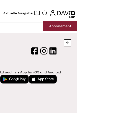
ogin
login
Aktuelle Ausgabe
Suche
Abo
nnement
Nach oben springen
Facebook
Instagram
LinkedIn
tzt auch als App für iOS und Android
Jetzt bei Google Play
Laden im App Store