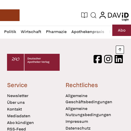
login
login
Aktuelle Ausgabe
Suche
Deutsche Apotheker Zeitung
Profil
Daz
Abo
Politik
Wirtschaft
Pharmazie
Apothekenpraxis
Recht
Sp
öffnen
Pur
Abo
öffnen
Nach
Deutscher Apotheker Verlag Logo
Facebook
Instagram
LinkedI
Service
Rechtliches
Newsletter
Allgemeine
Geschäftsbedingungen
Über uns
Allgemeine
Kontakt
Nutzungsbedingungen
Mediadaten
Impressum
Abo kündigen
Datenschutz
RSS-Feed